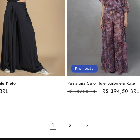
Promoção
le Preto
Pantalona Carol Tule Borboleta Rose
BRL
Preço
Preço
R$ 394,50 BRL
R$ 789,00 BRL
normal
promocional
1
2