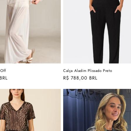
 Off
Calça Aladim Plissado Preto
BRL
Preço
R$ 788,00 BRL
normal