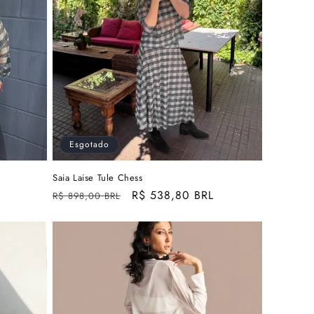
Esgotado
Saia Laise Tule Chess
Preço
Preço
R$ 538,80 BRL
R$ 898,00 BRL
normal
promocional