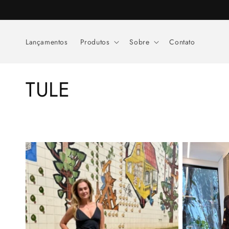
Pular
para o
conteúdo
Lançamentos
Produtos
Sobre
Contato
C
TULE
o
l
e
ç
ã