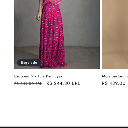
Esgotado
Cropped Mix Tule Pink Eyes
Moletom Les Tu
Preço
Preço
R$ 244,30 BRL
Preço
R$ 439,00 
R$ 349,00 BRL
normal
promocional
normal