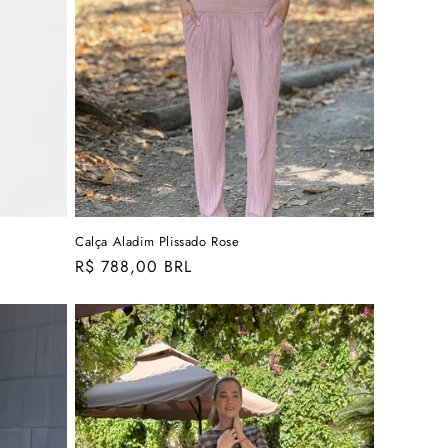
Calça Aladim Plissado Rose
Preço
R$ 788,00 BRL
normal