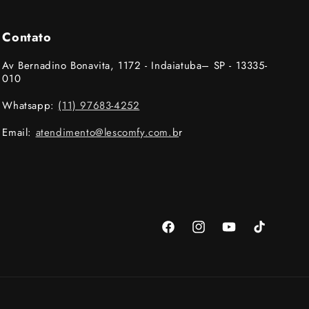
Contato
Av Bernadino Bonavita, 1172 - Indaiatuba– SP - 13335-
010
Whatsapp:
(11) 97683-4252
Email:
atendimento@lescomfy.com.b
r
Facebook
Instagram
YouTube
TikTok