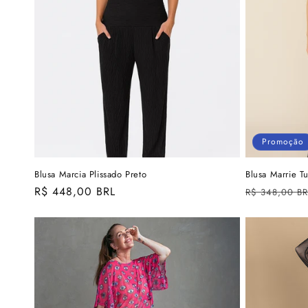
Promoção
Blusa Marcia Plissado Preto
Blusa Marrie T
Preço
R$ 448,00 BRL
Preço
R$ 348,00 BR
normal
normal