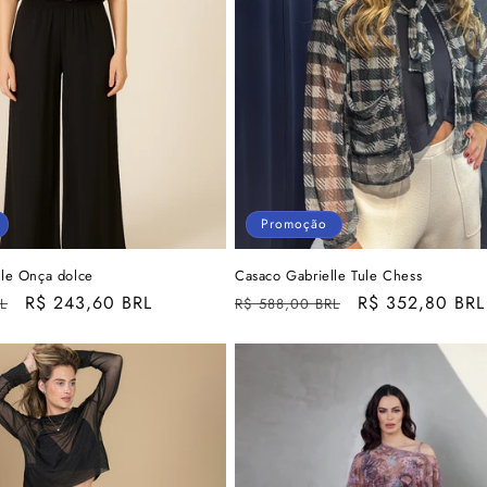
Promoção
ule Onça dolce
Casaco Gabrielle Tule Chess
Preço
R$ 243,60 BRL
Preço
Preço
R$ 352,80 BRL
L
R$ 588,00 BRL
promocional
normal
promocional