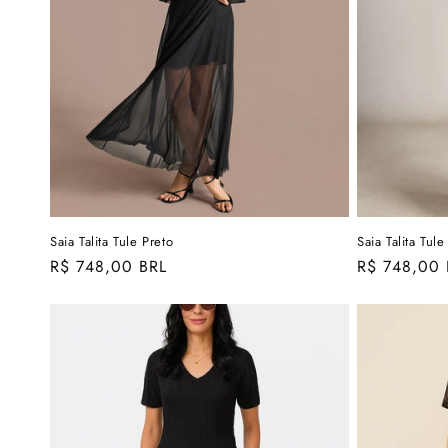
Saia Talita Tule Preto
Saia Talita Tule
Preço
R$ 748,00 BRL
Preço
R$ 748,00 
normal
normal