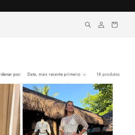
Fazer
Carrinho
login
rdenar por:
18 produtos