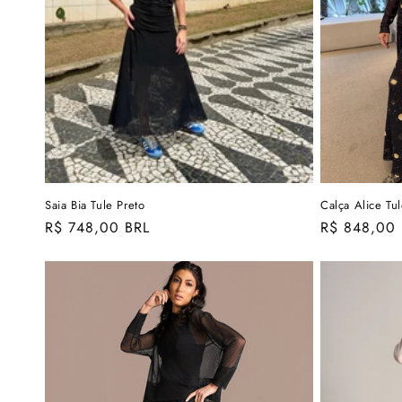
o
:
Saia Bia Tule Preto
Calça Alice Tu
Preço
R$ 748,00 BRL
Preço
R$ 848,00 
normal
normal