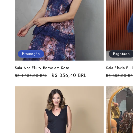
o
:
Promoção
Esgotado
Saia Ana Fluity Borboleta Rose
Saia Flavia Flu
Preço
Preço
R$ 356,40 BRL
Preço
R$ 1.188,00 BRL
R$ 688,00 BR
normal
promocional
normal