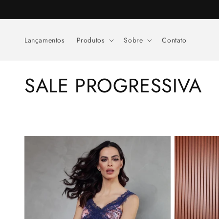
Pular
para o
conteúdo
Lançamentos
Produtos
Sobre
Contato
C
SALE PROGRESSIVA
o
l
e
ç
ã