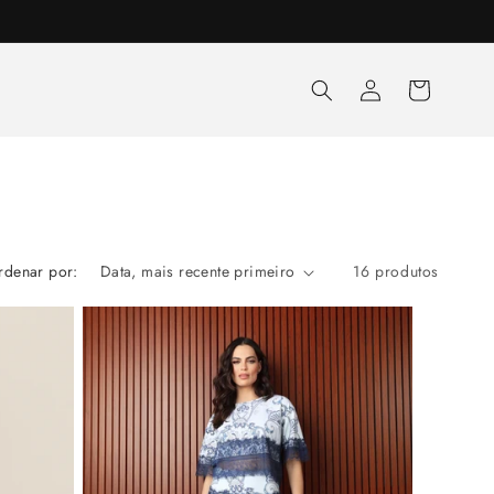
Fazer
Carrinho
login
rdenar por:
16 produtos