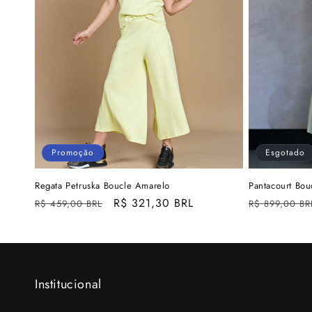
Promoção
Esgotado
Regata Petruska Boucle Amarelo
Pantacourt Bou
Preço
Preço
R$ 321,30 BRL
Preço
R$ 459,00 BRL
R$ 899,00 BR
normal
promocional
normal
Institucional