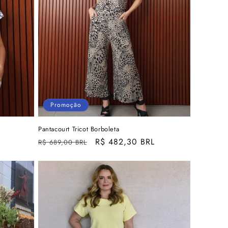
Promoção
Pantacourt Tricot Borboleta
Preço
Preço
R$ 482,30 BRL
R$ 689,00 BRL
normal
promocional