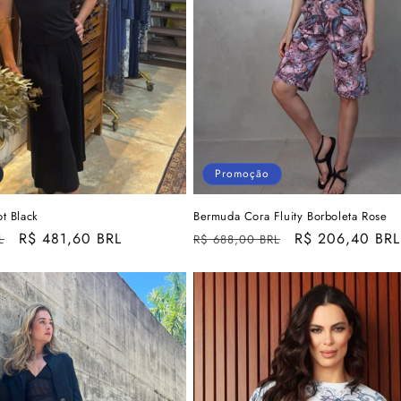
Promoção
ot Black
Bermuda Cora Fluity Borboleta Rose
Preço
R$ 481,60 BRL
Preço
Preço
R$ 206,40 BRL
L
R$ 688,00 BRL
promocional
normal
promocional