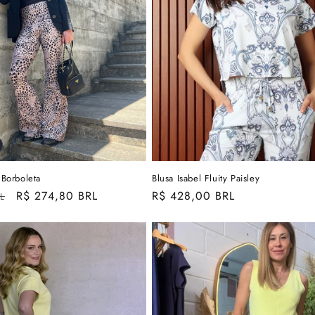
 Borboleta
Blusa Isabel Fluity Paisley
Preço
R$ 274,80 BRL
Preço
R$ 428,00 BRL
L
promocional
normal