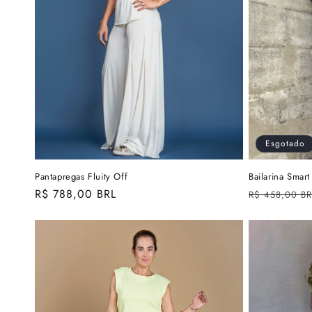
Esgotado
Pantapregas Fluity Off
Bailarina Smart
Preço
R$ 788,00 BRL
Preço
R$ 458,00 BR
normal
normal