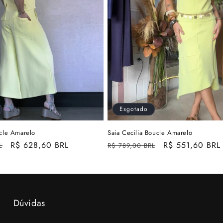
Esgotado
cle Amarelo
Saia Cecilia Boucle Amarelo
Preço
R$ 628,60 BRL
Preço
Preço
R$ 551,60 BRL
L
R$ 789,00 BRL
promocional
normal
promocional
Dúvidas