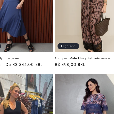
Esgotado
ity Blue Jeans
Cropped Malu Fluity Zebrado renda
Preço
De R$ 344,00 BRL
Preço
R$ 498,00 BRL
L
promocional
normal