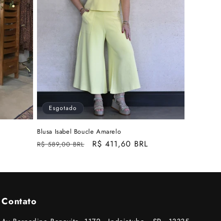
Esgotado
Blusa Isabel Boucle Amarelo
Preço
Preço
R$ 411,60 BRL
R$ 589,00 BRL
normal
promocional
Contato