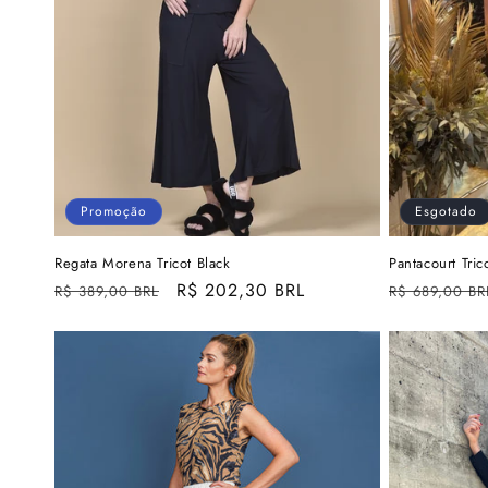
Promoção
Esgotado
Regata Morena Tricot Black
Pantacourt Tric
Preço
Preço
R$ 202,30 BRL
Preço
R$ 389,00 BRL
R$ 689,00 BR
normal
promocional
normal