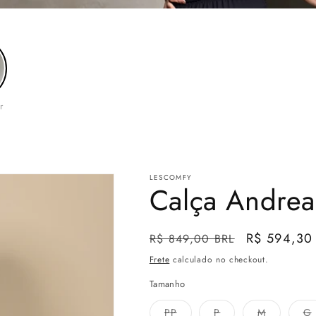
r
e
o
LESCOMFY
Calça Andrea 
Preço
Preço
R$ 594,30
R$ 849,00 BRL
normal
promocion
Frete
calculado no checkout.
Tamanho
Variante
Variante
Variante
V
PP
P
M
G