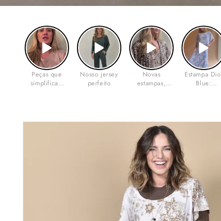
Peças que
Nosso jersey
Novas
Estampa Dio
simplificam
perfeito
estampas,
Blue:
sua rotina
outono leve.
sofisticação 
leveza para 
outono. 💙
Pular para
as
informações
do produto