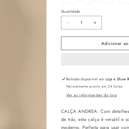
esgotada
esgotada
esgotada
ou
ou
ou
indisponível
indisponível
indisponív
i
Quantidade
Diminuir
Aumentar
a
a
quantidade
quantidade
Adicionar ao
de
de
Calça
Calça
Andrea
Andrea
Fluity
Fluity
Café
Café
Retirada disponível em
Loja e Show 
Normalmente pronto em 24 horas
Ver as informações da loja
CALÇA ANDREA: Com detalhes fu
de trás, esta calça é versátil e
moderno. Perfeita para usar com